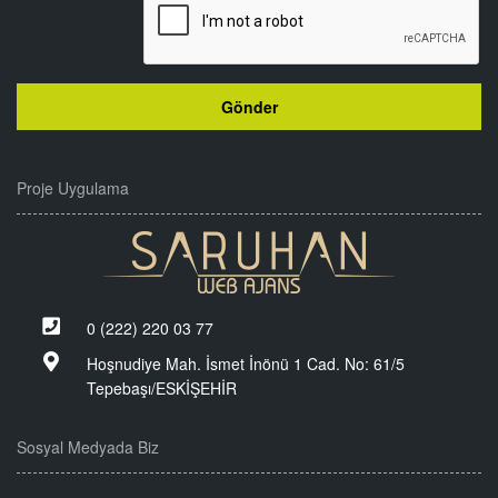
Proje Uygulama
0 (222) 220 03 77
Hoşnudiye Mah. İsmet İnönü 1 Cad. No: 61/5
Tepebaşı/ESKİŞEHİR
Sosyal Medyada Biz