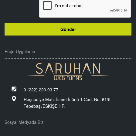
Proje Uygulama
0 (222) 220 03 77
Hoşnudiye Mah. İsmet İnönü 1 Cad. No: 61/5
Tepebaşı/ESKİŞEHİR
Sosyal Medyada Biz