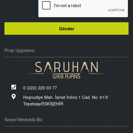
Proje Uygulama
0 (222) 220 03 77
Hoşnudiye Mah. İsmet İnönü 1 Cad. No: 61/5
Tepebaşı/ESKİŞEHİR
Sosyal Medyada Biz