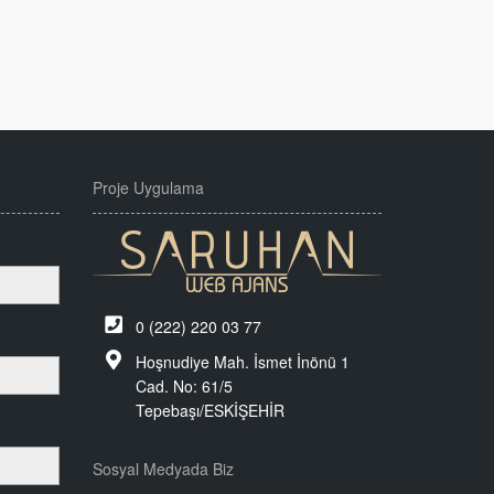
Proje Uygulama
0 (222) 220 03 77
Hoşnudiye Mah. İsmet İnönü 1
Cad. No: 61/5
Tepebaşı/ESKİŞEHİR
Sosyal Medyada Biz