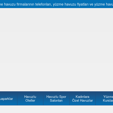
havuzu firmalarının telefonları, yüzme havuzu fiyatları ve yüzme havuzu 
Havuzlu
Havuzlu Spor
Kadınlara
Yüzm
uaparklar
Oteller
Salonları
Özel Havuzlar
Kurslar