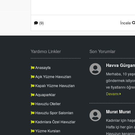
(9)
İncele
Yardımcı Linkler
Son Yorumlar
Havva Gürga
Anasayfa
Merhaba, 10 yaşın
Açık Yüzme Havuzları
göndermek istiyor
Kapalı Yüzme Havuzları
ve fiyatlarını öğr
Devamı
Aquaparklar
Havuzlu Oteller
Murat Murat
Havuzlu Spor Salonları
Kadınlar için ha
Kadınlara Özel Havuzlar
Hafta içi her gün 
Yüzme Kursları
Havuzun kenarında