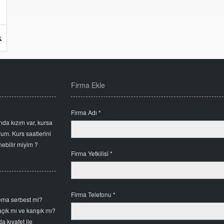
Firma Ekle
n
Firma Adı *
da kızım var, kursa
um. Kurs saatlerini
enebilir miyim ?
Firma Yetkilisi *
Firma Telefonu *
şema serbest mi?
açık mı ve karışık mı?
 kıyafet ile