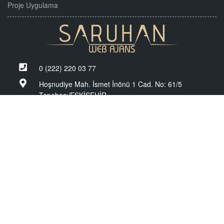
Proje Uygulama
0 (222) 220 03 77
Hoşnudiye Mah. İsmet İnönü 1 Cad. No: 61/5
Tepebaşı/ESKİŞEHİR
Sosyal Medyada Biz